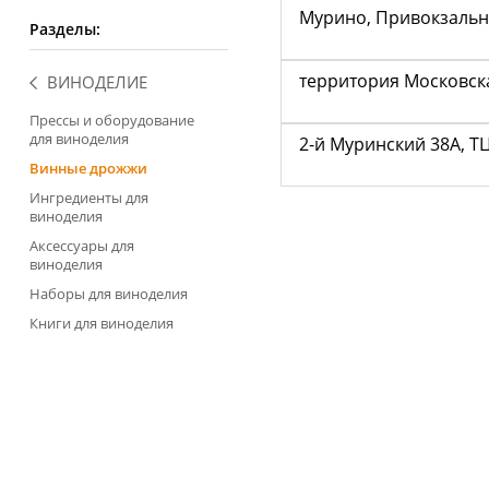
Сообщ
Мурино, Привокзальна
ВКонт
Разделы:
25 000+
территория Московска
ВИНОДЕЛИЕ
Сообщ
Однок
Прессы и оборудование
8 000+ 
для виноделия
2-й Муринский 38А, Т
Винные дрожжи
Ингредиенты для
виноделия
Аксессуары для
виноделия
Наборы для виноделия
Книги для виноделия