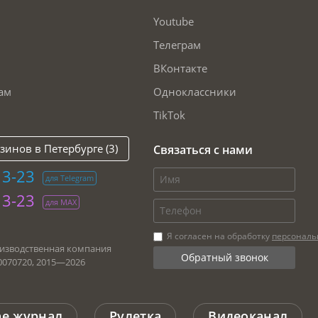
Youtube
Телеграм
ВКонтакте
ам
Одноклассники
TikTok
инов в Петербурге (3)
Связаться с нами
13-23
для Telegram
13-23
для МАХ
Я согласен на обработку
персональ
изводственная компания
0070720, 2015—
2026
ne журнал
Рулетка
Видеоканал