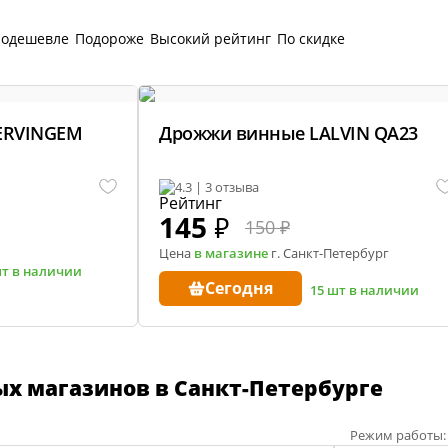
Замен
ы
Онлайн-курс по
Расч
 заготовки
одешевле
Подороже
Высокий рейтинг
По скидке
консервированию в
и
Корр
автоклаве
Сыр
Для п
аров
ERVINGEM
Дрожжи винные LALVIN QA23
Разб
 самогонных
2026
Соде
4.3 | 3 отзыва
ги
145
₽
150 ₽
Цена
в магазине
г. Санкт-Петербург
шт в наличии
ал
Сегодня
15 шт в наличии
мастер-классов
ых магазинов в Санкт-Петербурге
Режим работы: