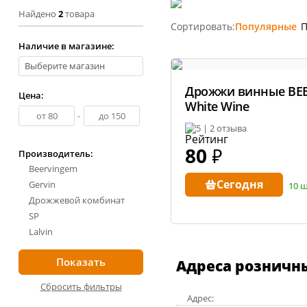
Рецепты ед
Найдено
2
товара
Пивоварение
Консервы и
Сортировать:
Популярные
П
Копченост
Наличие в магазине:
Виноделие
Колбасы
Выберите магазин
Обзоры тов
Сыроварение
Дрожжи винные BE
Цена:
👍 Рейтинг
White Wine
-
аппаратов 
Подарочные карты
5 | 2 отзыва
Все рейтин
80
₽
Производитель:
Beervingem
Сегодня
Gervin
10 
Youtube-кан
Дрожжевой комбинат
800+ видео и 
SP
Lalvin
Адреса розничн
Сбросить фильтры
Адрес: