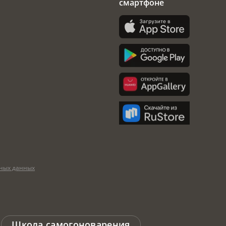
смартфоне
ных данных
Школа самогоноварения