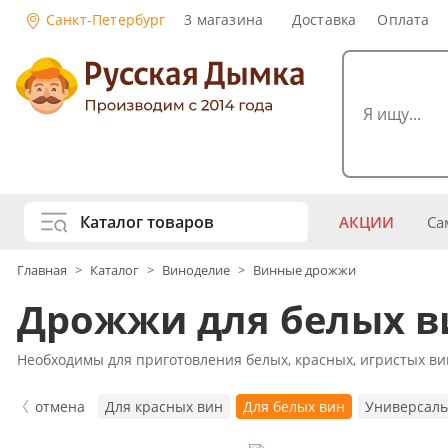
Санкт-Петербург
3 магазина
Доставка
Оплата
Каталог товаров
АКЦИИ
Са
жу
Главная
>
Каталог
>
Виноделие
>
Винные дрожжи
Самогоноварение
Рецепты нап
Дрожжи для белых ви
Самогон и 
Копчение и колбасы
Виски
Ко
Необходимы для приготовления белых, красных, игристых вин
Ром
Джи
Консервирование
Наливки и 
отмена
Для красных вин
Для белых вин
Универсал
Вино
Пив
Дубовые бочки и кадки