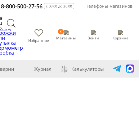
8-800-500-27-56
Телефоны магазинов
с 08:00 до 20:00
асто
щут
олод
3
рожжи
пн
Магазины
Войти
Корзина
Избранное
утылка
ермометр
робка
варни
Журнал
Калькуляторы
самогонщика
авление самогона водой
ивание спиртов разной крепости
ная перегонка спирта-сырца
ет сахарной браги