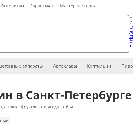
Оптовикам
Гарантия +
Мастер застолья
Ч
и
с
д
с
б
т
п
могонные аппараты
Автоклавы
Коптильни
Пиво
рнал
Для 
итков
Онлайн-курс по
н в Санкт-Петербурге
самогоноварению на
водка
Разб
аппарате
ньяк
Смеш
, а также фруктовых и ягодных браг.
н
Дроб
настойки
ьные
Расч
о