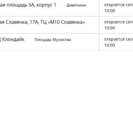
ество
я площадь 5А, корпус 1
откроется сег
Девяткино
акте
10:00
 читателей
я Славянка, 17А, ТЦ «М10 Славянка»
откроется сег
ество
10:00
лассники
читателей
Ц Клондайк
откроется сег
Площадь Мужества
10:00